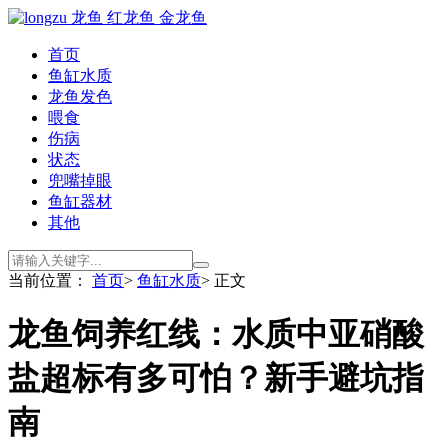
首页
鱼缸水质
龙鱼发色
喂食
伤病
状态
兜嘴掉眼
鱼缸器材
其他
当前位置：
首页
>
鱼缸水质
> 正文
龙鱼饲养红线：水质中亚硝酸
盐超标有多可怕？新手避坑指
南