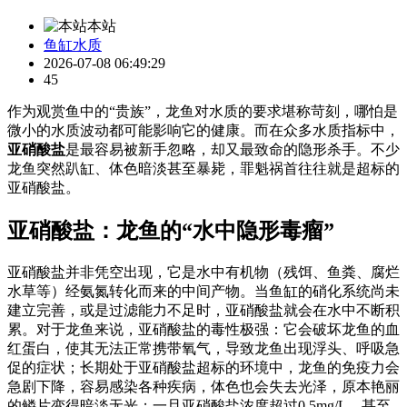
本站
鱼缸水质
2026-07-08 06:49:29
45
作为观赏鱼中的“贵族”，龙鱼对水质的要求堪称苛刻，哪怕是
微小的水质波动都可能影响它的健康。而在众多水质指标中，
亚硝酸盐
是最容易被新手忽略，却又最致命的隐形杀手。不少
龙鱼突然趴缸、体色暗淡甚至暴毙，罪魁祸首往往就是超标的
亚硝酸盐。
亚硝酸盐：龙鱼的“水中隐形毒瘤”
亚硝酸盐并非凭空出现，它是水中有机物（残饵、鱼粪、腐烂
水草等）经氨氮转化而来的中间产物。当鱼缸的硝化系统尚未
建立完善，或是过滤能力不足时，亚硝酸盐就会在水中不断积
累。对于龙鱼来说，亚硝酸盐的毒性极强：它会破坏龙鱼的血
红蛋白，使其无法正常携带氧气，导致龙鱼出现浮头、呼吸急
促的症状；长期处于亚硝酸盐超标的环境中，龙鱼的免疫力会
急剧下降，容易感染各种疾病，体色也会失去光泽，原本艳丽
的鳞片变得暗淡无光；一旦亚硝酸盐浓度超过0.5mg/L，甚至