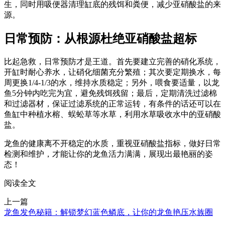
生，同时用吸便器清理缸底的残饵和粪便，减少亚硝酸盐的来
源。
日常预防：从根源杜绝亚硝酸盐超标
比起急救，日常预防才是王道。首先要建立完善的硝化系统，
开缸时耐心养水，让硝化细菌充分繁殖；其次要定期换水，每
周更换1/4-1/3的水，维持水质稳定；另外，喂食要适量，以龙
鱼5分钟内吃完为宜，避免残饵残留；最后，定期清洗过滤棉
和过滤器材，保证过滤系统的正常运转，有条件的话还可以在
鱼缸中种植水榕、蜈蚣草等水草，利用水草吸收水中的亚硝酸
盐。
龙鱼的健康离不开稳定的水质，重视亚硝酸盐指标，做好日常
检测和维护，才能让你的龙鱼活力满满，展现出最艳丽的姿
态！
阅读全文
上一篇
龙鱼发色秘籍：解锁梦幻蓝色鳞底，让你的龙鱼艳压水族圈