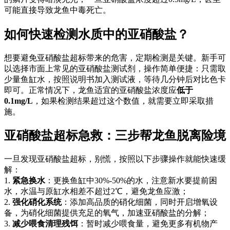
可能直接导致龙鱼中毒死亡。
如何快速检测水质中的亚硝酸盐？
想要避免亚硝酸盐超标带来的危害，定期检测是关键。新手可
以选择市面上常见的亚硝酸盐测试剂，操作简单便捷：只需取
少量鱼缸水，按照说明书加入测试液，等待几分钟后对比色卡
即可。正常情况下，龙鱼适宜的亚硝酸盐浓度应
低于
0.1mg/L
，如果检测结果超过这个数值，就需要立即采取措
施。
亚硝酸盐超标急救：三步帮龙鱼脱离险境
一旦发现亚硝酸盐超标，别慌，按照以下步骤操作就能快速缓
解：
1.
紧急换水
：更换鱼缸中30%-50%的水，注意新水要提前困
水，水温与原缸水相差不超过2℃，避免龙鱼应激；
2.
强化硝化系统
：添加高品质的硝化细菌，同时开启增氧设
备，为硝化细菌提供充足的氧气，加速亚硝酸盐的分解；
3.
减少喂食清理残饵
：暂时减少喂食量，避免更多有机物产