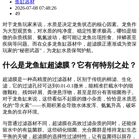
鱼缸器材
2026-07-08 07:48:26
49
对于龙鱼玩家来说，水质是决定龙鱼状态的核心因素。龙鱼作
为大型观赏鱼，对水质的纯净度、稳定性要求极高，哪怕是细
微的杂质残留、氨氮波动，都可能让龙鱼出现拒食、掉鳞甚至
疾病等问题。而在众多龙鱼缸器材中，超滤膜正逐渐成为资深
玩家的“秘密武器”，为龙缸水质保驾护航。
什么是龙鱼缸超滤膜？它有何特别之处？
超滤膜是一种高精度的过滤器材，区别于传统的棉滤、生化
滤，它的过滤孔径可达到0.01-0.1微米，能精准拦截水中的细
微颗粒、残饵碎屑、粪便悬浮物，甚至是部分有害细菌孢子。
对于龙鱼缸来说，这些看似不起眼的微小杂质，恰恰是水质恶
化的“导火索”——长期积累会导致水体发浑、氨氮升高，破坏
龙鱼的生存环境。
与普通过滤器材不同，超滤膜在高效过滤杂质的同时，还能保
留水中的有益菌群。这些硝化细菌、光合菌群是维持龙缸生态
平衡的关键，超滤膜的选择性过滤特性，让有益菌得以留存，