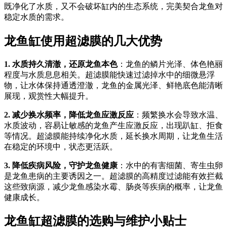
既净化了水质，又不会破坏缸内的生态系统，完美契合龙鱼对
稳定水质的需求。
龙鱼缸使用超滤膜的几大优势
1. 水质持久清澈，还原龙鱼本色
：龙鱼的鳞片光泽、体色艳丽
程度与水质息息相关。超滤膜能快速过滤掉水中的细微悬浮
物，让水体保持通透澄澈，龙鱼的金属光泽、鲜艳底色能清晰
展现，观赏性大幅提升。
2. 减少换水频率，降低龙鱼应激反应
：频繁换水会导致水温、
水质波动，容易让敏感的龙鱼产生应激反应，出现趴缸、拒食
等情况。超滤膜能持续净化水质，延长换水周期，让龙鱼生活
在稳定的环境中，状态更活跃。
3. 降低疾病风险，守护龙鱼健康
：水中的有害细菌、寄生虫卵
是龙鱼患病的主要诱因之一。超滤膜的高精度过滤能有效拦截
这些致病源，减少龙鱼感染水霉、肠炎等疾病的概率，让龙鱼
健康成长。
龙鱼缸超滤膜的选购与维护小贴士