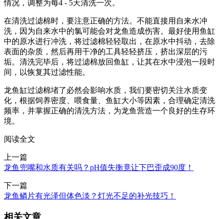
情况，调整为每4 - 5天清洗一次。
在清洗过滤棉时，要注意正确的方法。不能直接用自来水冲
洗，因为自来水中的氯可能会对龙鱼造成伤害。最好使用鱼缸
中的原水进行冲洗，将过滤棉轻轻取出，在原水中抖动，去除
表面的杂质，然后再用干净的工具轻轻挤压，挤出深层的污
垢。清洗完毕后，将过滤棉放回鱼缸，让其在水中浸泡一段时
间，以恢复其过滤性能。
龙鱼缸过滤棉堵了必然会影响水质，我们要密切关注水质变
化，根据饲养密度、喂食量、鱼缸大小等因素，合理确定清洗
频率，并掌握正确的清洗方法，为龙鱼营造一个良好的生存环
境。
阅读全文
上一篇
龙鱼兜嘴和水质有关吗？pH值失衡竟让下巴歪成90度！
下一篇
龙鱼鳞片有光泽但体色淡？灯光不足的补光技巧！
相关文章