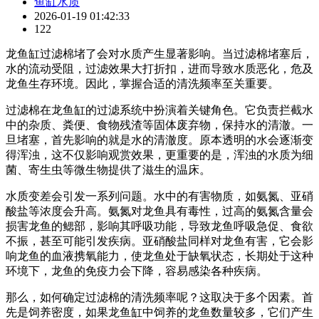
鱼缸水质
2026-01-19 01:42:33
122
龙鱼缸过滤棉堵了会对水质产生显著影响。当过滤棉堵塞后，
水的流动受阻，过滤效果大打折扣，进而导致水质恶化，危及
龙鱼生存环境。因此，掌握合适的清洗频率至关重要。
过滤棉在龙鱼缸的过滤系统中扮演着关键角色。它负责拦截水
中的杂质、粪便、食物残渣等固体废弃物，保持水的清澈。一
旦堵塞，首先影响的就是水的清澈度。原本透明的水会逐渐变
得浑浊，这不仅影响观赏效果，更重要的是，浑浊的水质为细
菌、寄生虫等微生物提供了滋生的温床。
水质变差会引发一系列问题。水中的有害物质，如氨氮、亚硝
酸盐等浓度会升高。氨氮对龙鱼具有毒性，过高的氨氮含量会
损害龙鱼的鳃部，影响其呼吸功能，导致龙鱼呼吸急促、食欲
不振，甚至可能引发疾病。亚硝酸盐同样对龙鱼有害，它会影
响龙鱼的血液携氧能力，使龙鱼处于缺氧状态，长期处于这种
环境下，龙鱼的免疫力会下降，容易感染各种疾病。
那么，如何确定过滤棉的清洗频率呢？这取决于多个因素。首
先是饲养密度，如果龙鱼缸中饲养的龙鱼数量较多，它们产生