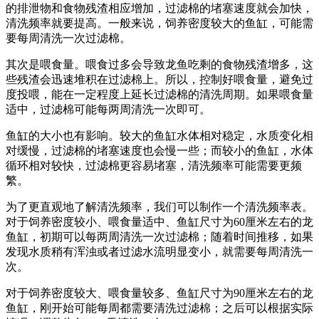
的排泄物和食物残渣相应增加，过滤棉的堵塞速度就会加快，
清洗频率就要提高。一般来说，饲养密度较大的鱼缸，可能需
要每周清洗一次过滤棉。
其次是喂食量。喂食过多会导致龙鱼吃剩的食物残渣增多，这
些残渣会迅速堆积在过滤棉上。所以，控制好喂食量，避免过
度投喂，能在一定程度上延长过滤棉的清洗周期。如果喂食量
适中，过滤棉可能每两周清洗一次即可。
鱼缸的大小也有影响。较大的鱼缸水体相对稳定，水质变化相
对缓慢，过滤棉的堵塞速度也会慢一些；而较小的鱼缸，水体
循环相对较快，过滤棉更容易堵塞，清洗频率可能需要更频
繁。
为了更直观地了解清洗频率，我们可以制作一个清洗频率表。
对于饲养密度较小、喂食量适中、鱼缸尺寸为60厘米左右的龙
鱼缸，初期可以每两周清洗一次过滤棉；随着时间推移，如果
发现水质稍有浑浊或者过滤水流明显变小，就需要每周清洗一
次。
对于饲养密度较大、喂食量较多、鱼缸尺寸为90厘米左右的龙
鱼缸，刚开始可能每周都需要清洗过滤棉；之后可以根据实际