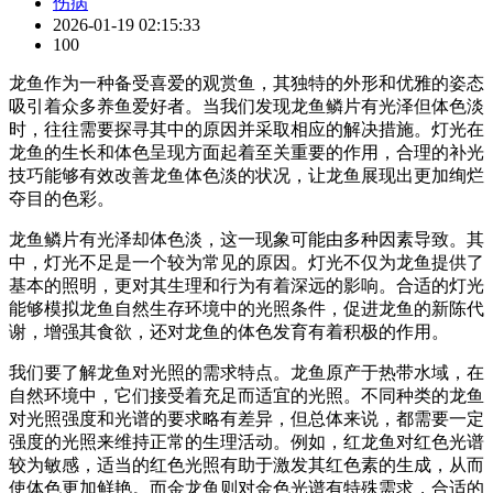
伤病
2026-01-19 02:15:33
100
龙鱼作为一种备受喜爱的观赏鱼，其独特的外形和优雅的姿态
吸引着众多养鱼爱好者。当我们发现龙鱼鳞片有光泽但体色淡
时，往往需要探寻其中的原因并采取相应的解决措施。灯光在
龙鱼的生长和体色呈现方面起着至关重要的作用，合理的补光
技巧能够有效改善龙鱼体色淡的状况，让龙鱼展现出更加绚烂
夺目的色彩。
龙鱼鳞片有光泽却体色淡，这一现象可能由多种因素导致。其
中，灯光不足是一个较为常见的原因。灯光不仅为龙鱼提供了
基本的照明，更对其生理和行为有着深远的影响。合适的灯光
能够模拟龙鱼自然生存环境中的光照条件，促进龙鱼的新陈代
谢，增强其食欲，还对龙鱼的体色发育有着积极的作用。
我们要了解龙鱼对光照的需求特点。龙鱼原产于热带水域，在
自然环境中，它们接受着充足而适宜的光照。不同种类的龙鱼
对光照强度和光谱的要求略有差异，但总体来说，都需要一定
强度的光照来维持正常的生理活动。例如，红龙鱼对红色光谱
较为敏感，适当的红色光照有助于激发其红色素的生成，从而
使体色更加鲜艳。而金龙鱼则对金色光谱有特殊需求，合适的