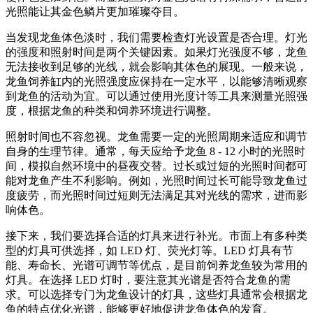
光照能让其金色鳞片更加璀璨夺目。
当发现龙鱼体色淡时，我们需要检查灯光设置是否合理。灯光
的强度和照射时间是两个关键因素。如果灯光强度不够，龙鱼
无法接收到足够的光线，就会影响其体色的展现。一般来说，
龙鱼饲养缸内的光照强度应保持在一定水平，以能够清晰观察
到龙鱼的活动为宜。可以通过使用光度计等工具来测量光照强
度，根据龙鱼的种类和饲养环境进行调整。
照射时间也不容忽视。龙鱼需要一定的光照周期来适应和调节
自身的生理节律。通常，每天应给予龙鱼 8 - 12 小时的光照时
间，模拟自然环境中的昼夜交替。过长或过短的光照时间都可
能对龙鱼产生不利影响。例如，光照时间过长可能导致龙鱼过
度疲劳，而光照时间过短则无法满足其对光线的需求，进而影
响体色。
接下来，我们要选择合适的灯具来进行补光。市面上有多种类
型的灯具可供选择，如 LED 灯、荧光灯等。LED 灯具有节
能、寿命长、光谱可调节等优点，是目前饲养龙鱼较为常用的
灯具。在选择 LED 灯时，要注意其光谱是否符合龙鱼的需
求。可以选择专门为龙鱼设计的灯具，这些灯具通常会根据龙
鱼的特点优化光谱，能够更好地促进龙鱼体色的发育。