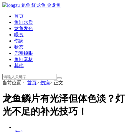
首页
鱼缸水质
龙鱼发色
喂食
伤病
状态
兜嘴掉眼
鱼缸器材
其他
当前位置：
首页
>
伤病
> 正文
龙鱼鳞片有光泽但体色淡？灯
光不足的补光技巧！