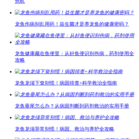
危机
龙鱼伤病别乱用药！益生菌才是养龙鱼的健康密码？
龙鱼健康藏在鱼便里：从好鱼便识别伤病，药剂使用全
攻略
龙鱼龙须下耷别慌！病因排查+科学救治全指南
龙鱼垂尾怎么办？从病因判断到药剂救治的实用手册
龙鱼龙须异常别慌！病因、救治与养护全攻略