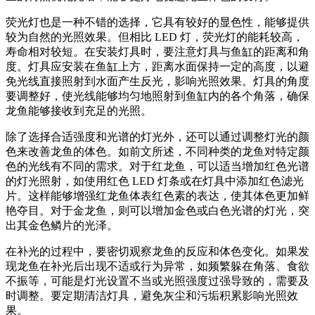
荧光灯也是一种不错的选择，它具有较好的显色性，能够提供
较为自然的光照效果。但相比 LED 灯，荧光灯的能耗较高，
寿命相对较短。在安装灯具时，要注意灯具与鱼缸的距离和角
度。灯具应安装在鱼缸上方，距离水面保持一定的高度，以避
免光线直接照射到水面产生反光，影响光照效果。灯具的角度
要调整好，使光线能够均匀地照射到鱼缸内的各个角落，确保
龙鱼能够接收到充足的光照。
除了选择合适强度和光谱的灯光外，还可以通过调整灯光的颜
色来改善龙鱼的体色。如前文所述，不同种类的龙鱼对特定颜
色的光线有不同的需求。对于红龙鱼，可以适当增加红色光谱
的灯光照射，如使用红色 LED 灯条或在灯具中添加红色滤光
片。这样能够增强红龙鱼体表红色素的表达，使其体色更加鲜
艳夺目。对于金龙鱼，则可以增加金色或白色光谱的灯光，突
出其金色鳞片的光泽。
在补光的过程中，要密切观察龙鱼的反应和体色变化。如果发
现龙鱼在补光后出现不适或行为异常，如频繁躲在角落、食欲
不振等，可能是灯光设置不当或光照强度过强导致的，需要及
时调整。要定期清洁灯具，避免灰尘和污垢积累影响光照效
果。