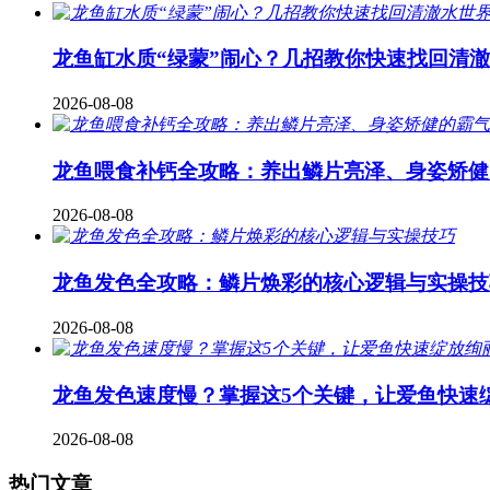
龙鱼缸水质“绿蒙”闹心？几招教你快速找回清
2026-08-08
龙鱼喂食补钙全攻略：养出鳞片亮泽、身姿矫健
2026-08-08
龙鱼发色全攻略：鳞片焕彩的核心逻辑与实操技
2026-08-08
龙鱼发色速度慢？掌握这5个关键，让爱鱼快速
2026-08-08
热门文章