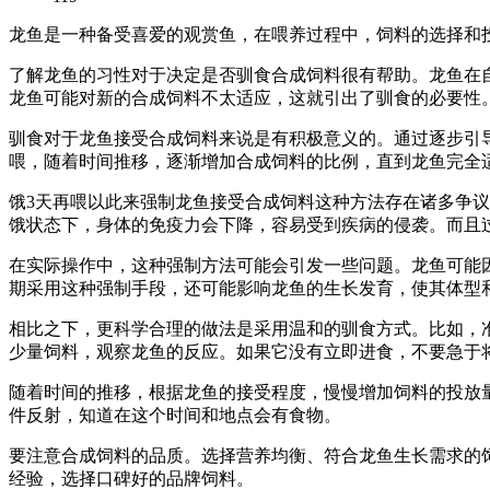
龙鱼是一种备受喜爱的观赏鱼，在喂养过程中，饲料的选择和
了解龙鱼的习性对于决定是否驯食合成饲料很有帮助。龙鱼在
龙鱼可能对新的合成饲料不太适应，这就引出了驯食的必要性
驯食对于龙鱼接受合成饲料来说是有积极意义的。通过逐步引
喂，随着时间推移，逐渐增加合成饲料的比例，直到龙鱼完全
饿3天再喂以此来强制龙鱼接受合成饲料这种方法存在诸多争
饿状态下，身体的免疫力会下降，容易受到疾病的侵袭。而且
在实际操作中，这种强制方法可能会引发一些问题。龙鱼可能
期采用这种强制手段，还可能影响龙鱼的生长发育，使其体型
相比之下，更科学合理的做法是采用温和的驯食方式。比如，
少量饲料，观察龙鱼的反应。如果它没有立即进食，不要急于
随着时间的推移，根据龙鱼的接受程度，慢慢增加饲料的投放
件反射，知道在这个时间和地点会有食物。
要注意合成饲料的品质。选择营养均衡、符合龙鱼生长需求的
经验，选择口碑好的品牌饲料。