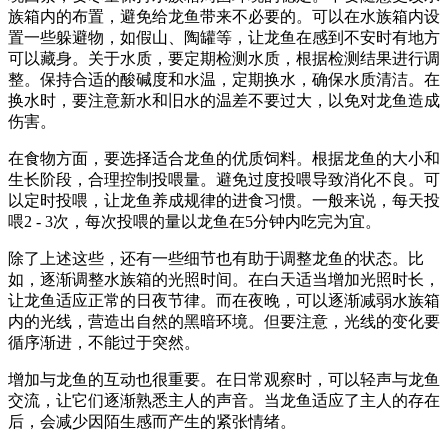
族箱内的布置，避免给龙鱼带来不必要的。可以在水族箱内设
置一些躲避物，如假山、陶罐等，让龙鱼在感到不安时有地方
可以藏身。关于水质，要定期检测水质，根据检测结果进行调
整。保持合适的酸碱度和水温，定期换水，确保水质清洁。在
换水时，要注意新水和旧水的温差不要过大，以免对龙鱼造成
伤害。
在食物方面，要选择适合龙鱼的优质饲料。根据龙鱼的大小和
生长阶段，合理控制投喂量。避免过度投喂导致消化不良。可
以定时投喂，让龙鱼养成规律的进食习惯。一般来说，每天投
喂2 - 3次，每次投喂的量以龙鱼在5分钟内吃完为宜。
除了上述这些，还有一些细节也有助于调整龙鱼的状态。比
如，逐渐调整水族箱的光照时间。在白天适当增加光照时长，
让龙鱼适应正常的日夜节律。而在夜晚，可以逐渐减弱水族箱
内的光线，营造出自然的黑暗环境。但要注意，光线的变化要
循序渐进，不能过于突然。
增加与龙鱼的互动也很重要。在日常观察时，可以轻声与龙鱼
交流，让它们逐渐熟悉主人的声音。当龙鱼适应了主人的存在
后，会减少因陌生感而产生的紧张情绪。