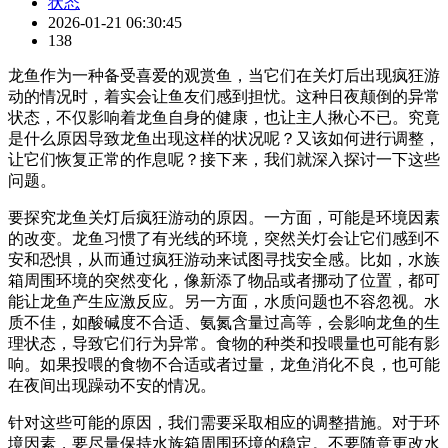
状态
2026-01-21 06:30:45
138
龙鱼作为一种备受喜爱的观赏鱼，当它们在关灯后出现疯狂游
动的情况时，着实会让鱼友们感到担忧。这种日夜颠倒的异常
状态，不仅影响着龙鱼自身的健康，也让主人揪心不已。究竟
是什么原因导致龙鱼出现这样的状况呢？又该如何进行调整，
让它们恢复正常的作息呢？接下来，我们就深入探讨一下这些
问题。
要探究龙鱼关灯后疯狂游动的原因。一方面，可能是环境因素
的改变。龙鱼习惯了有光线的环境，突然关灯会让它们感到不
安和恐惧，从而通过疯狂游动来试图寻找安全感。比如，水族
箱周围环境的突然变化，像新添了物品或者挪动了位置，都可
能让龙鱼产生应激反应。另一方面，水质问题也不容忽视。水
质不佳，如酸碱度不合适、氨氮含量过高等，会影响龙鱼的生
理状态，导致它们行为异常。食物的种类和投喂量也可能有影
响。如果投喂的食物不合适或者过量，龙鱼消化不良，也可能
在夜间出现躁动不安的情况。
针对这些可能的原因，我们需要采取相应的调整措施。对于环
境因素，要尽量保持水族箱周围环境的稳定。不要随意更改水